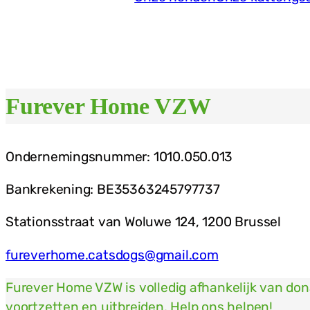
Furever Home VZW
Ondernemingsnummer: 1010.050.013
Bankrekening: BE35363245797737
Stationsstraat van Woluwe 124, 1200 Brussel
fureverhome.catsdogs@gmail.com
Furever Home VZW is volledig afhankelijk van do
voortzetten en uitbreiden. Help ons helpen!