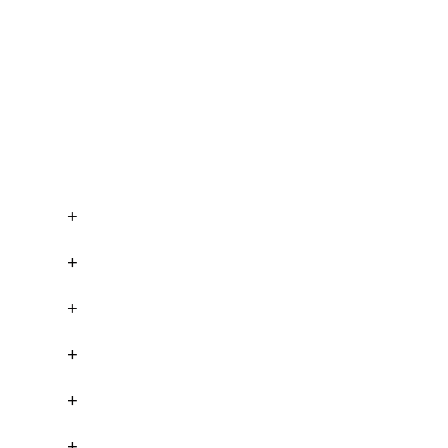
+
+
+
+
+
+